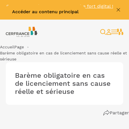
Se connecter à
MyKinexo
, le coffre fort digital !
Accéder au contenu principal
🔓
Rechercher
Espace
client
Accueil
Page
Barème obligatoire en cas de licenciement sans cause réelle et
sérieuse
Barème obligatoire en cas
de licenciement sans cause
réelle et sérieuse
Partager