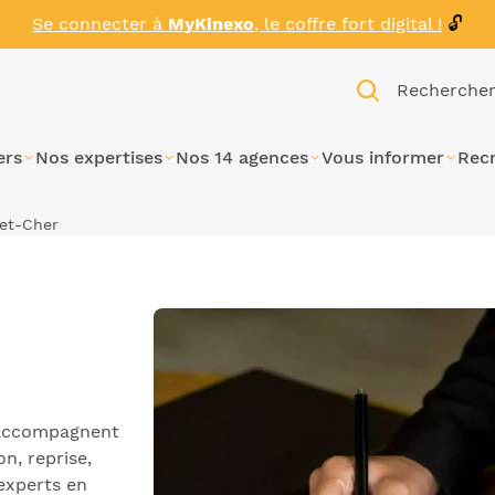
Se connecter à
MyKinexo
, le coffre fort digital !
🔓
Recherche
ers
Nos expertises
Nos 14 agences
Vous informer
Rec
-et-Cher
s accompagnent
n, reprise,
experts en