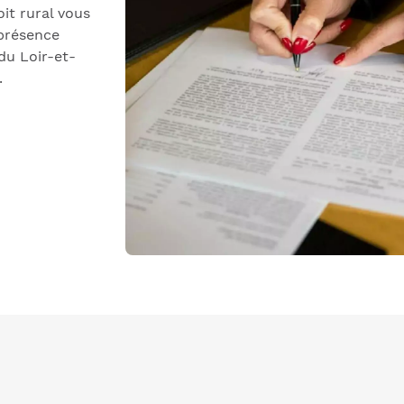
roit rural vous
 présence
du Loir-et-
.