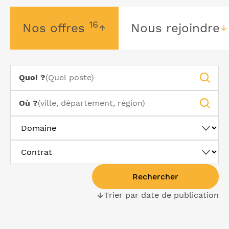
16
Nos offres
Nous rejoindre
Quoi ?
Où ?
Domaine
Contrat
Rechercher
Trier par date de publication
(Du
plus
Liste
récent