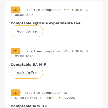
des
au
offres
CDI
Expertise-comptable
plus
41
CONTRES
d'emploi
05.08.2026
ancien)
Comptable agricole expérimenté H-F
Voir l'offre
CDI
Expertise-comptable
41
CONTRES
05.08.2026
Comptable BA H-F
Voir l'offre
CDI
Expertise-comptable
37
NEUILLE PONT PIERRE
05.08.2026
Comptable ACS H-F