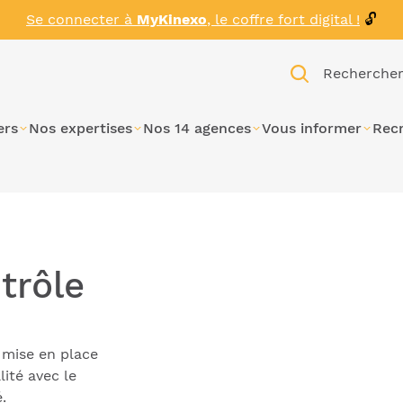
Se connecter à
MyKinexo
, le coffre fort digital !
🔓
Recherche
ers
Nos expertises
Nos 14 agences
Vous informer
Rec
trôle
 mise en place
lité avec le
.