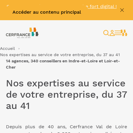
Se connecter à
MyKinexo
, le coffre fort digital !
Accéder au contenu principal
🔓
Rechercher
Espace
client
Accueil
Nos expertises au service de votre entreprise, du 37 au 41
14 agences, 340 conseillers en Indre-et-Loire et Loir-et-
Cher
Nos expertises au service
de votre entreprise, du 37
au 41
Depuis plus de 40 ans, Cerfrance Val de Loire