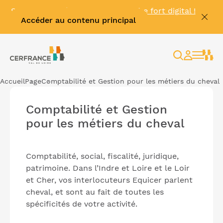
Se connecter à
MyKinexo
, le coffre fort digital !
Accéder au contenu principal
🔓
Rechercher
Espace
client
Accueil
Page
Comptabilité et Gestion pour les métiers du cheval
Comptabilité et Gestion
pour les métiers du cheval
Comptabilité, social, fiscalité, juridique,
patrimoine. Dans l’Indre et Loire et le Loir
et Cher, vos interlocuteurs Equicer parlent
cheval, et sont au fait de toutes les
spécificités de votre activité.