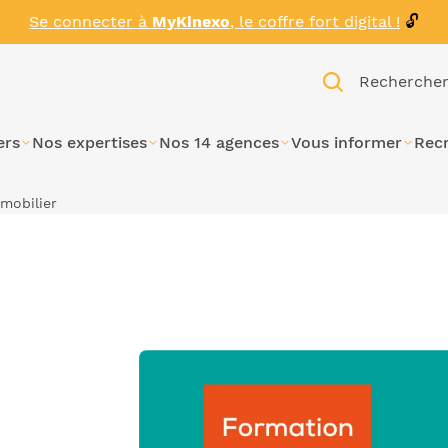
Se connecter à
MyKinexo
, le coffre fort digital !
🔓
Recherche
ers
Nos expertises
Nos 14 agences
Vous informer
Rec
mmobilier