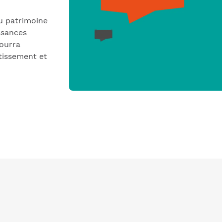
u patrimoine
ssances
pourra
tissement et