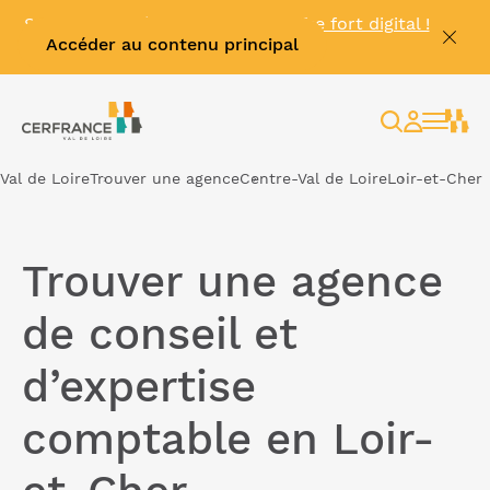
Se connecter à
MyKinexo
, le coffre fort digital !
Accéder au contenu principal
🔓
Rechercher
Espace
client
Val de Loire
Trouver une agence
Centre-Val de Loire
Loir-et-Cher
Trouver une agence
de conseil et
d’expertise
comptable en Loir-